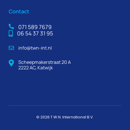
Contact
071 589 7679
06 54 37 31 95
info@twn-int.nl
Scheepmakerstraat 20 A
2222 AC, Katwijk
©
2026
T.W.N. International B.V.