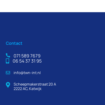
Contact
071 589 7679
06 54 37 31 95
info@twn-int.nl
Scheepmakerstraat 20 A
2222 AC, Katwijk