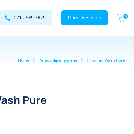
071 - 589 7679
Direct bestellen
Home
Persoonlijke hygiëne
Triformin Wash Pure
Wash Pure