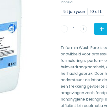
Inhoud
5 L jerrycan
10 x 1 L
Triformin Wash Pure is e
ontwikkeld voor professi
formulering is parfum- e
huidverdraagzaamheid, zo
herhaald gebruik. Door 
ondersteunt de lotion de 
een trekkerig gevoel te
omgevingen zoals foodpr
handhygiëne belangrijk is
efficiënt bij regelmatig v