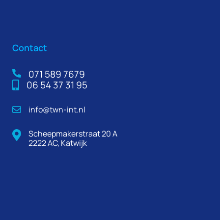
Contact
071 589 7679
06 54 37 31 95
info@twn-int.nl
Scheepmakerstraat 20 A
2222 AC, Katwijk