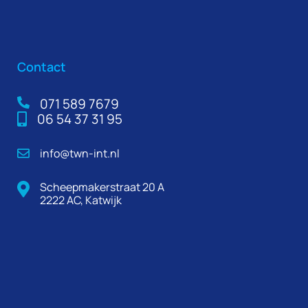
Contact
071 589 7679
06 54 37 31 95
info@twn-int.nl
Scheepmakerstraat 20 A
2222 AC, Katwijk