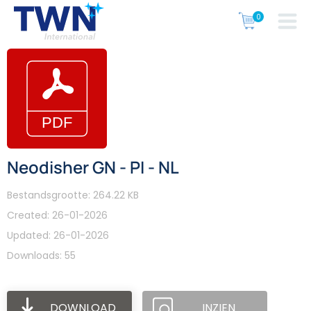
Neodisher GN - PI - NL
Bestandsgrootte: 264.22 KB
Created: 26-01-2026
Updated: 26-01-2026
Downloads: 55
DOWNLOAD
INZIEN