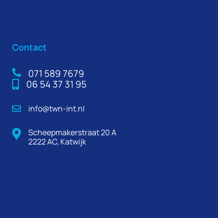
Contact
071 589 7679
06 54 37 31 95
info@twn-int.nl
Scheepmakerstraat 20 A
2222 AC, Katwijk