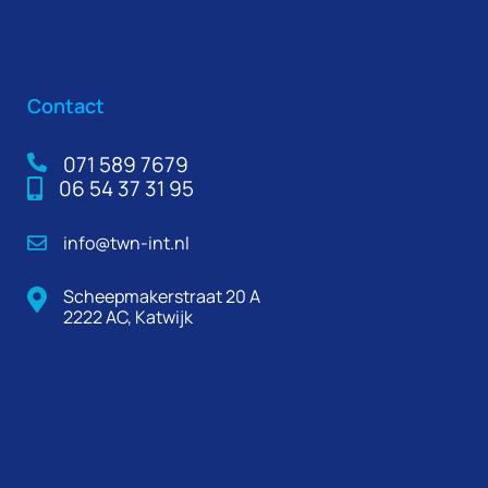
Contact
071 589 7679
06 54 37 31 95
info@twn-int.nl
Scheepmakerstraat 20 A
2222 AC, Katwijk