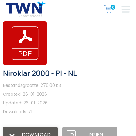
Niroklar 2000 - PI - NL
Bestandsgrootte: 276.00 KB
Created: 26-01-2026
Updated: 26-01-2026
Downloads: 71
DOWNLOAD
INZIEN